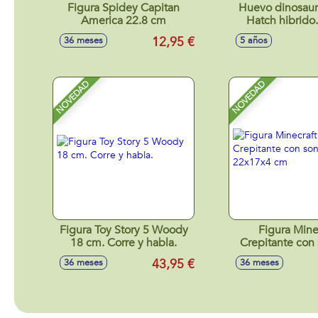
Figura Spidey Capitan
Huevo dinosaur
America 22.8 cm
Hatch hibrido.
jeringuilla intr
12,95 €
36 meses
5 años
en el huevo y de
nuevo dinosa
14,90x14,90x1
NOVEDAD
NOVEDAD
Figura Toy Story 5 Woody
Figura Mine
18 cm. Corre y habla.
Crepitante con 
22x17x4
43,95 €
36 meses
36 meses