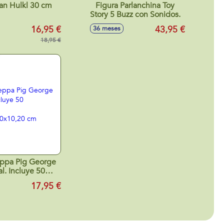
tan Hulkl 30 cm
Figura Parlanchina Toy
Story 5 Buzz con Sonidos.
16,95 €
43,95 €
36 meses
18,95 €
eppa Pig George
l. Incluye 50
nciones.
17,95 €
7,80x10,20 cm