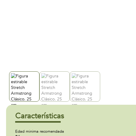
Características
Edad minima recomendada