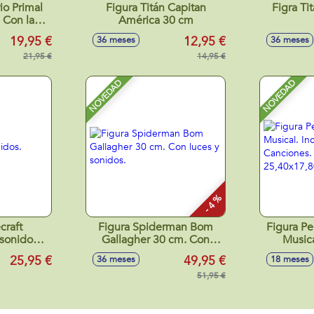
io Primal
Figura Titán Capitan
Figra Ti
 Con la
América 30 cm
oduce agua
19,95 €
12,95 €
36 meses
36 meses
scubre tu
urio.
21,95 €
14,95 €
0,10 cm
NOVEDAD
NOVEDAD
- 4 %
craft
Figura Spiderman Bom
Figura P
sonidos.
Gallagher 30 cm. Con
Musica
 cm
luces y sonidos.
Ca
25,95 €
49,95 €
36 meses
18 meses
25,40x1
51,95 €