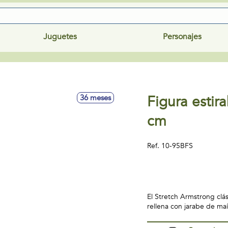
Juguetes
Personajes
Figura estir
36 meses
cm
Ref.
10-95BFS
El Stretch Armstrong clás
rellena con jarabe de maí