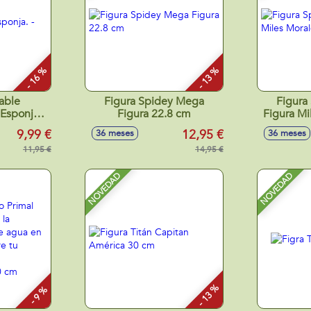
- 16 %
- 13 %
rable
Figura Spidey Mega
Figura
Esponja. -
Figura 22.8 cm
Figura Mi
tidos
9,99 €
12,95 €
36 meses
36 meses
11,95 €
14,95 €
NOVEDAD
NOVEDAD
- 13 %
- 9 %