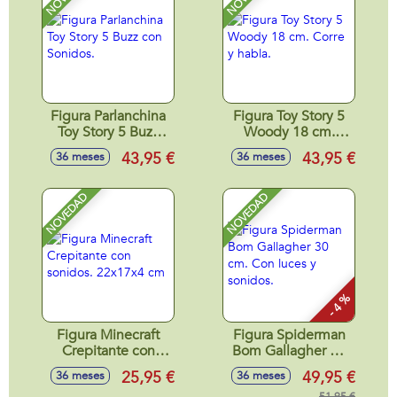
Figura Parlanchina
Figura Toy Story 5
Toy Story 5 Buzz
Woody 18 cm.
con Sonidos.
Corre y habla.
43,95 €
43,95 €
36 meses
36 meses
NOVEDAD
NOVEDAD
- 4 %
Figura Minecraft
Figura Spiderman
Crepitante con
Bom Gallagher 30
sonidos. 22x17x4
cm. Con luces y
25,95 €
49,95 €
36 meses
36 meses
cm
sonidos.
51,95 €