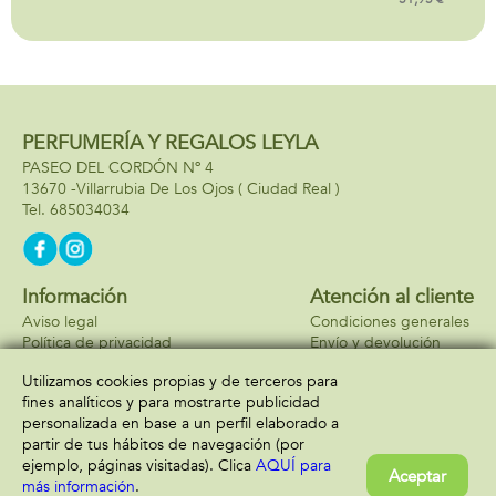
PERFUMERÍA Y REGALOS LEYLA
PASEO DEL CORDÓN Nº 4
13670 -
Villarrubia De Los Ojos
( Ciudad Real )
685034034
Información
Atención al cliente
Aviso legal
Condiciones generales
Política de privacidad
Envío y devolución
Política de cookies
Contacto
Utilizamos cookies propias y de terceros para
Formas de pago
fines analíticos y para mostrarte publicidad
personalizada en base a un perfil elaborado a
partir de tus hábitos de navegación (por
ejemplo, páginas visitadas). Clica
AQUÍ para
Aceptar
más información
.