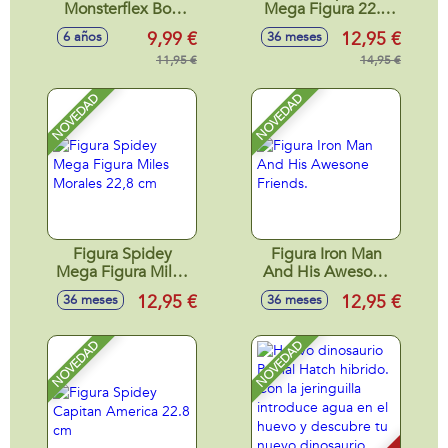
Monsterflex Bob
Mega Figura 22.8
Esponja. - Modelos
cm
9,99 €
12,95 €
6 años
36 meses
surtidos
11,95 €
14,95 €
NOVEDAD
NOVEDAD
Figura Spidey
Figura Iron Man
Mega Figura Miles
And His Awesone
Morales 22,8 cm
Friends.
12,95 €
12,95 €
36 meses
36 meses
NOVEDAD
NOVEDAD