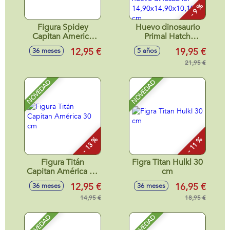
- 9 %
Figura Spidey
Huevo dinosaurio
Capitan America
Primal Hatch
22.8 cm
hibrido. Con la
12,95 €
19,95 €
36 meses
5 años
jeringuilla
introduce agua en
21,95 €
el huevo y
descubre tu nuevo
NOVEDAD
NOVEDAD
dinosaurio.
14,90x14,90x10,10
cm
- 13 %
- 11 %
Figura Titán
Figra Titan Hulkl 30
Capitan América 30
cm
cm
12,95 €
16,95 €
36 meses
36 meses
14,95 €
18,95 €
NOVEDAD
NOVEDAD