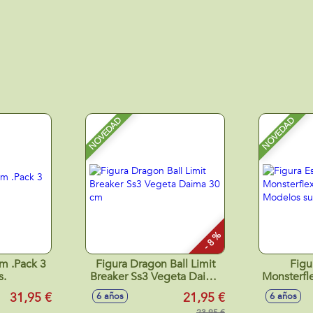
NOVEDAD
NOVEDAD
- 8 %
m .Pack 3
Figura Dragon Ball Limit
Figu
s.
Breaker Ss3 Vegeta Daima
Monsterfl
30 cm
Model
31,95 €
21,95 €
6 años
6 años
23,95 €