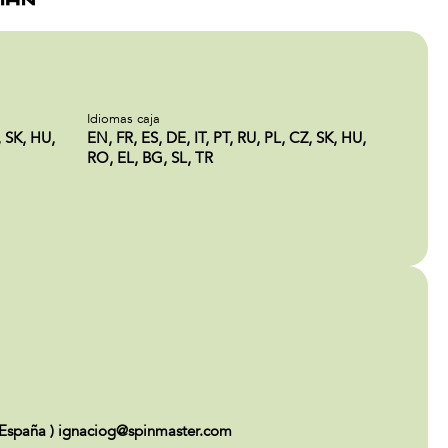
Idiomas caja
, SK, HU,
EN, FR, ES, DE, IT, PT, RU, PL, CZ, SK, HU,
RO, EL, BG, SL, TR
 - España ) ignaciog@spinmaster.com