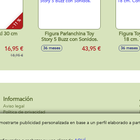
- 11 %
kl 30 cm
Figura Parlanchina Toy
Figura To
Story 5 Buzz con Sonidos.
18 cm. 
16,95 €
43,95 €
36 meses
36 meses
18,95 €
Información
Aviso legal
Política de privacidad
Política de cookies
a mostrarte publicidad personalizada en base a un perfil elaborado a pa