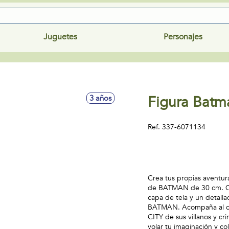
Juguetes
Personajes
Figura Batm
3 años
Ref.
337-6071134
Crea tus propias aventura
de BATMAN de 30 cm. Cad
capa de tela y un detalla
BATMAN. Acompaña al d
CITY de sus villanos y 
volar tu imaginación y co