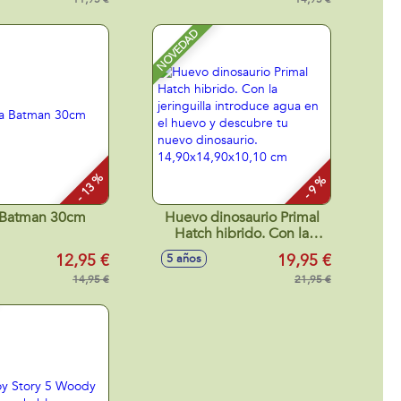
NOVEDAD
- 13 %
- 9 %
 Batman 30cm
Huevo dinosaurio Primal
Hatch hibrido. Con la
jeringuilla introduce agua
12,95 €
19,95 €
5 años
en el huevo y descubre tu
14,95 €
nuevo dinosaurio.
21,95 €
14,90x14,90x10,10 cm