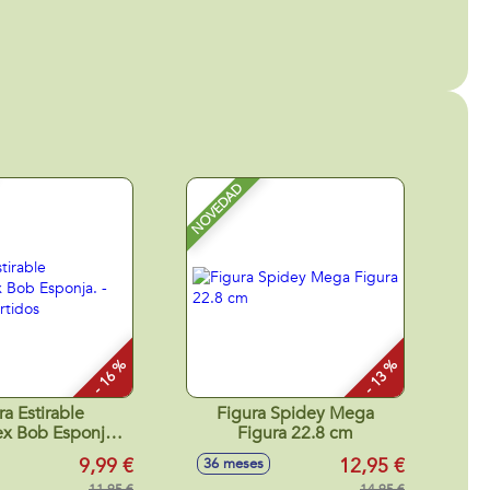
NOVEDAD
- 16 %
- 13 %
ra Estirable
Figura Spidey Mega
ex Bob Esponja. -
Figura 22.8 cm
os surtidos
9,99 €
12,95 €
36 meses
11,95 €
14,95 €