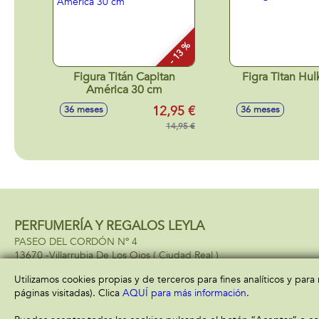
- 13 %
Figura Titán Capitan
Figra Titan Hul
América 30 cm
12,95 €
36 meses
36 meses
14,95 €
PERFUMERÍA Y REGALOS LEYLA
PASEO DEL CORDÓN Nº 4
13670 -
Villarrubia De Los Ojos
( Ciudad Real )
685034034
Utilizamos cookies propias y de terceros para fines analíticos y par
páginas visitadas). Clica
AQUÍ para más información
.