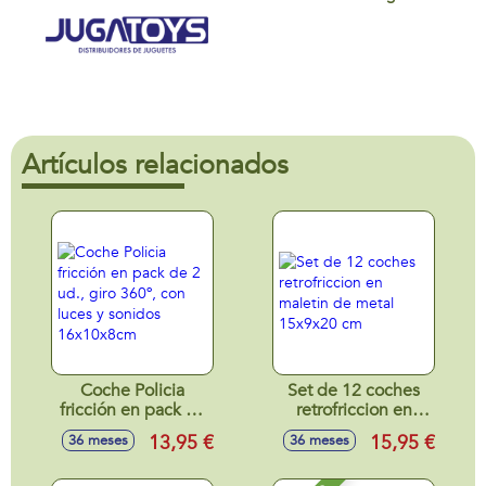
Artículos relacionados
Coche Policia
Set de 12 coches
fricción en pack de
retrofriccion en
2 ud., giro 360º,
maletin de metal
13,95 €
15,95 €
36 meses
36 meses
con luces y sonidos
15x9x20 cm
16x10x8cm