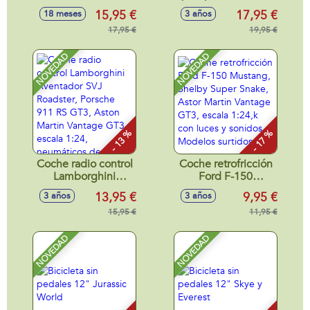
28x13x14cm
de cesped, botella
15,95 €
17,95 €
18 meses
3 años
118 ml.
17,95 €
19,95 €
NOVEDAD
NOVEDAD
- 13 %
- 17 %
Coche radio control
Coche retrofricción
Lamborghini
Ford F-150
Aventador SVJ
Mustang, Shelby
13,95 €
9,95 €
3 años
3 años
Roadster, Porsche
Super Snake, Astor
911 RS GT3, Aston
15,95 €
Martin Vantage
11,95 €
Martin Vantage
GT3, escala 1:24,k
GT3 escala 1:24,
con luces y sonidos
NOVEDAD
NOVEDAD
neumáticos de
- Modelos surtidos
goma, con luces -
Modelos surtidos