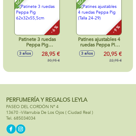
- 6 %
- 9 %
Patinete 3 ruedas
Patines ajustables 4
Peppa Pig
ruedas Peppa Pig
62x32x55,5cm
(Talla 24-29)
28,95 €
20,95 €
3 años
3 años
30,95 €
22,95 €
PERFUMERÍA Y REGALOS LEYLA
PASEO DEL CORDÓN Nº 4
13670 -
Villarrubia De Los Ojos
( Ciudad Real )
685034034