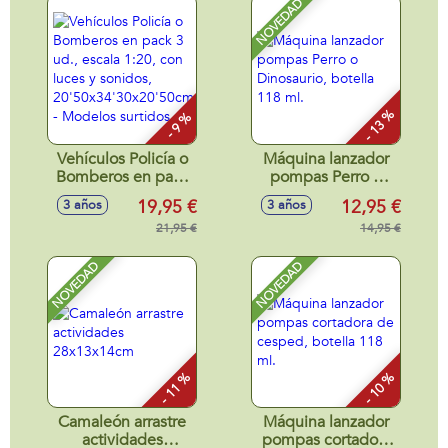
NOVEDAD
- 13 %
- 9 %
Vehículos Policía o
Máquina lanzador
Bomberos en pack
pompas Perro o
3 ud., escala 1:20,
Dinosaurio, botella
19,95 €
12,95 €
3 años
3 años
con luces y
118 ml.
sonidos,
21,95 €
14,95 €
20'50x34'30x20'50cm
- Modelos surtidos
NOVEDAD
NOVEDAD
- 11 %
- 10 %
Camaleón arrastre
Máquina lanzador
actividades
pompas cortadora