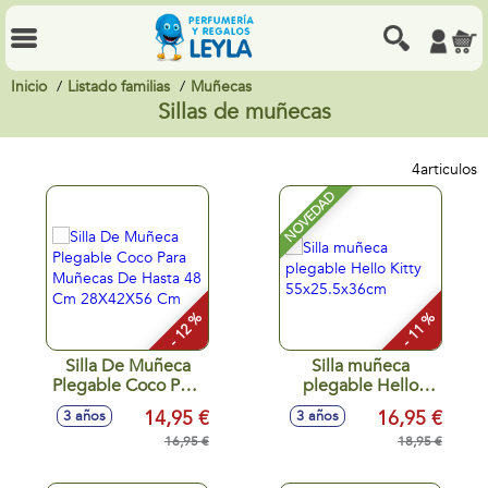
Inicio
Listado familias
Muñecas
Sillas de muñecas
4
articulos
NOVEDAD
- 12 %
- 11 %
Silla De Muñeca
Silla muñeca
Plegable Coco Para
plegable Hello
Muñecas De Hasta
Kitty
14,95 €
16,95 €
3 años
3 años
48 Cm 28X42X56
55x25.5x36cm
Cm
16,95 €
18,95 €