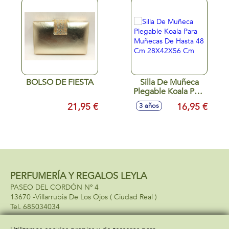
BOLSO DE FIESTA
Silla De Muñeca
Plegable Koala Para
Muñecas De Hasta
21,95 €
16,95 €
3 años
48 Cm 28X42X56
Cm
PERFUMERÍA Y REGALOS LEYLA
PASEO DEL CORDÓN Nº 4
13670 -
Villarrubia De Los Ojos
( Ciudad Real )
685034034