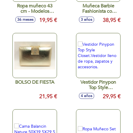
Ropa muñeco 43
Muñeca Barbie
cm - Modelos
Fashionista con
surtidos
Armario portátil 15
19,95 €
38,95 €
36 meses
3 años
piezas.
BOLSO DE FIESTA
Vestidor Pinypon
Top Style
Closet.Vestidor
21,95 €
29,95 €
4 años
lleno de ropa,
zapatos y
accesorios.