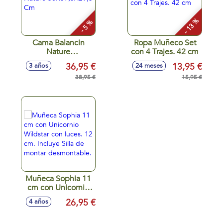
- 13 %
- 5 %
Cama Balancin
Ropa Muñeco Set
Nature
con 4 Trajes. 42 cm
50X39,5X29,5 Cm
36,95 €
13,95 €
3 años
24 meses
38,95 €
15,95 €
Muñeca Sophia 11
cm con Unicornio
Wildstar con luces.
26,95 €
4 años
12 cm. Incluye Silla
de montar