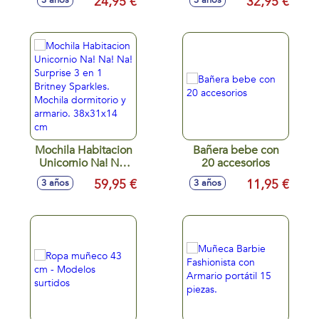
24,95 €
32,95 €
3 años
3 años
30,48x32,99x8 cm.
Mochila Habitacion
Bañera bebe con
Unicornio Na! Na!
20 accesorios
Na! Surprise 3 en 1
59,95 €
11,95 €
3 años
3 años
Britney Sparkles.
Mochila dormitorio
y armario.
38x31x14 cm