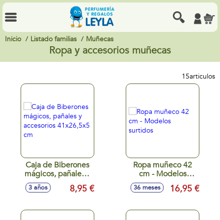
Inicio
Listado familias
Muñecas
Ropa y accesorios muñecas
15
articulos
Caja de Biberones
Ropa muñeco 42
mágicos, pañales y
cm - Modelos
accesorios
surtidos
8,95 €
16,95 €
3 años
36 meses
41x26,5x5 cm