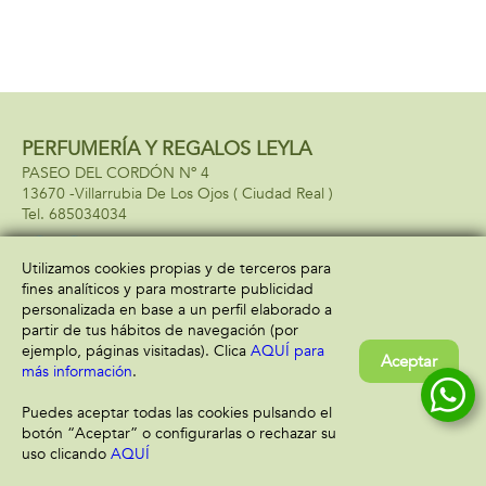
PERFUMERÍA Y REGALOS LEYLA
PASEO DEL CORDÓN Nº 4
13670 -
Villarrubia De Los Ojos
( Ciudad Real )
685034034
Utilizamos cookies propias y de terceros para
fines analíticos y para mostrarte publicidad
Información
Atención al cliente
personalizada en base a un perfil elaborado a
Aviso legal
Condiciones generales
partir de tus hábitos de navegación (por
Política de privacidad
Envío y devolución
ejemplo, páginas visitadas). Clica
AQUÍ para
Aceptar
Política de cookies
Contacto
más información
.
Formas de pago
Puedes aceptar todas las cookies pulsando el
botón “Aceptar” o configurarlas o rechazar su
uso clicando
AQUÍ
Filtrar
Borrar filtro