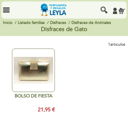
Inicio
Listado familias
Disfraces
Disfraces de Animales
Disfraces de Gato
1
articulos
BOLSO DE FIESTA
21,95 €