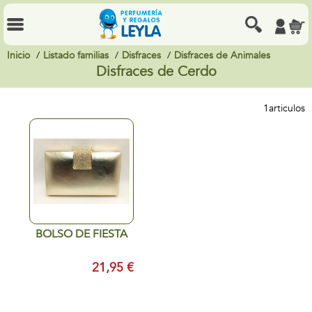
Inicio
Listado familias
Disfraces
Disfraces de Animales
Disfraces de Cerdo
1
articulos
BOLSO DE FIESTA
21,95 €