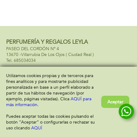
PERFUMERÍA Y REGALOS LEYLA
PASEO DEL CORDÓN Nº 4
13670 -
Villarrubia De Los Ojos
( Ciudad Real )
685034034
Utilizamos cookies propias y de terceros para
fines analíticos y para mostrarte publicidad
Información
Atención al cliente
personalizada en base a un perfil elaborado a
Aviso legal
Condiciones generales
partir de tus hábitos de navegación (por
Política de privacidad
Envío y devolución
ejemplo, páginas visitadas). Clica
AQUÍ para
Aceptar
Política de cookies
Contacto
más información
.
Formas de pago
Puedes aceptar todas las cookies pulsando el
botón “Aceptar” o configurarlas o rechazar su
uso clicando
AQUÍ
Filtrar
Borrar filtro