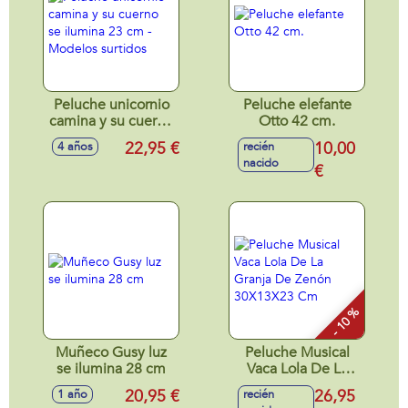
Peluche unicornio
Peluche elefante
camina y su cuerno
Otto 42 cm.
se ilumina 23 cm -
22,95 €
10,00
4 años
recién
Modelos surtidos
nacido
€
- 10 %
Muñeco Gusy luz
Peluche Musical
se ilumina 28 cm
Vaca Lola De La
Granja De Zenón
20,95 €
26,95
1 año
recién
30X13X23 Cm