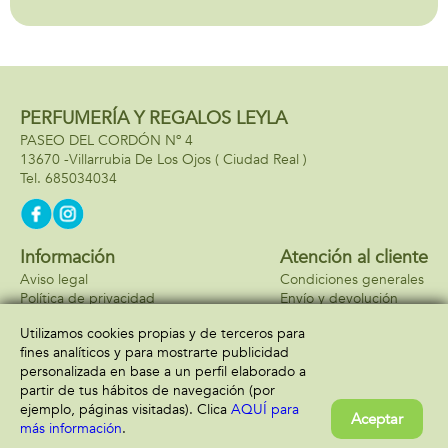
que cuidado
necesita!
PERFUMERÍA Y REGALOS LEYLA
PASEO DEL CORDÓN Nº 4
13670 -
Villarrubia De Los Ojos
( Ciudad Real )
685034034
Información
Atención al cliente
Aviso legal
Condiciones generales
Política de privacidad
Envío y devolución
Política de cookies
Contacto
Utilizamos cookies propias y de terceros para
Formas de pago
fines analíticos y para mostrarte publicidad
personalizada en base a un perfil elaborado a
partir de tus hábitos de navegación (por
ejemplo, páginas visitadas). Clica
AQUÍ para
Aceptar
más información
.