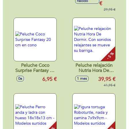
nacido
€
29,95 €
- 5 %
Peluche Coco
Peluche relajación
Surprise Fantasy 20
Nutria Hora De
cm en cono
Dormir. Con
6,95 €
39,95 €
0a
1 mes
sonidos relajantes
se mueve su
41,95 €
barriga.