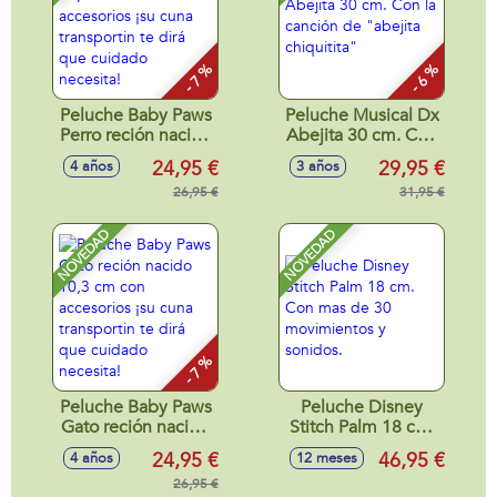
- 7 %
- 6 %
Peluche Baby Paws
Peluche Musical Dx
Perro reción nacido
Abejita 30 cm. Con
10,3 cm con
la canción de
24,95 €
29,95 €
4 años
3 años
accesorios ¡su cuna
"abejita chiquitita"
transportin te dirá
26,95 €
31,95 €
que cuidado
necesita!
NOVEDAD
NOVEDAD
- 7 %
Peluche Baby Paws
Peluche Disney
Gato reción nacido
Stitch Palm 18 cm.
10,3 cm con
Con mas de 30
24,95 €
46,95 €
4 años
12 meses
accesorios ¡su cuna
movimientos y
transportin te dirá
26,95 €
sonidos.