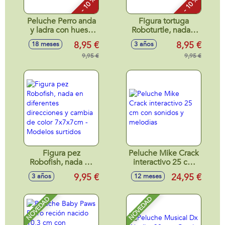
- 10 %
- 10 %
Peluche Perro anda
Figura tortuga
y ladra con hueso
Roboturtle, nada y
18x18x13 cm -
camina 7x9x9cm -
8,95 €
8,95 €
18 meses
3 años
Modelos surtidos
Modelos surtidos
9,95 €
9,95 €
Figura pez
Peluche Mike Crack
Robofish, nada en
interactivo 25 cm
diferentes
con sonidos y
9,95 €
24,95 €
3 años
12 meses
direcciones y
melodias
cambia de color
7x7x7cm - Modelos
NOVEDAD
NOVEDAD
surtidos