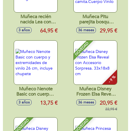
Muñeca recién
Muñeca Pitu
nacida Lea con
parejita bosque
bolso portabebé
niña 26 cm con
64,95 €
29,95 €
3 años
36 meses
de borreguillo 42
capota,peto y cojin
cm
camita.Cuerpo
Vinilo
NOVEDAD
- 9 %
Muñeco Nenote
Muñeca Disney
Basic con cuerpo y
Frozen Elsa Reveal
extremidades de
con Accesorio
13,75 €
20,95 €
3 años
36 meses
vinilo 26 cm,
Sorpresa. 33x18x8
incluye chupete
cm
22,95 €
NOVEDAD
NOVEDAD