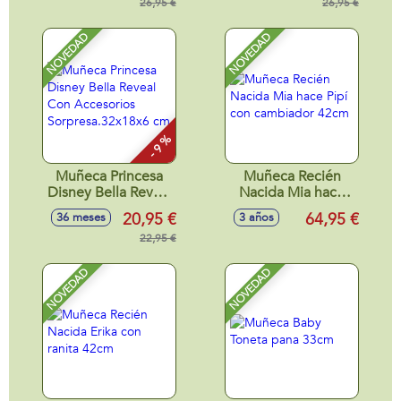
26,95 €
26,95 €
NOVEDAD
NOVEDAD
- 9 %
Muñeca Princesa
Muñeca Recién
Disney Bella Reveal
Nacida Mia hace
Con Accesorios
Pipí con cambiador
20,95 €
64,95 €
36 meses
3 años
Sorpresa.32x18x6
42cm
cm
22,95 €
NOVEDAD
NOVEDAD