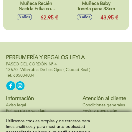
Muñeca Recién
Muñeca Baby
Nacida Erika con
Toneta pana 33cm
ranita 42cm
62,95 €
43,95 €
3 años
3 años
PERFUMERÍA Y REGALOS LEYLA
PASEO DEL CORDÓN Nº 4
13670 -
Villarrubia De Los Ojos
( Ciudad Real )
685034034
Información
Atención al cliente
Aviso legal
Condiciones generales
Política de privacidad
Envío y devolución
Política de cookies
Contacto
Utilizamos cookies propias y de terceros para
Formas de pago
fines analíticos y para mostrarte publicidad