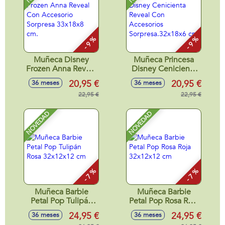
- 9 %
- 9 %
Muñeca Disney
Muñeca Princesa
Frozen Anna Reveal
Disney Cenicienta
Con Accesorio
Reveal Con
20,95 €
20,95 €
36 meses
36 meses
Sorpresa 33x18x8
Accesorios
cm.
22,95 €
Sorpresa.32x18x6
22,95 €
cm
NOVEDAD
NOVEDAD
- 7 %
- 7 %
Muñeca Barbie
Muñeca Barbie
Petal Pop Tulipán
Petal Pop Rosa Roja
Rosa 32x12x12 cm
32x12x12 cm
24,95 €
24,95 €
36 meses
36 meses