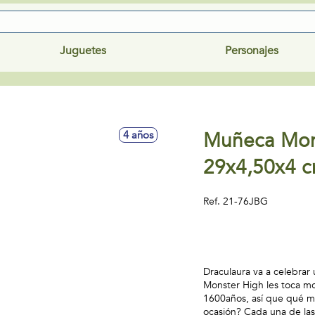
Juguetes
Personajes
Muñeca Mon
4 años
29x4,50x4 
Ref.
21-76JBG
Draculaura va a celebrar
Monster High les toca mo
1600años, así que qué m
ocasión? Cada una de la