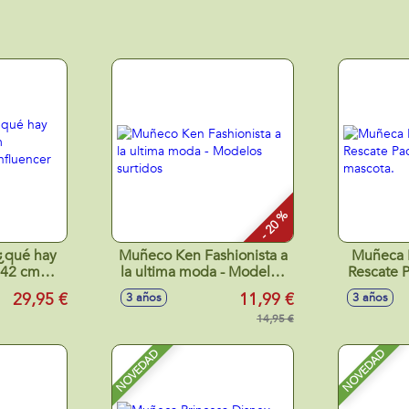
- 20 %
¿qué hay
Muñeco Ken Fashionista a
Muñeca B
 42 cm
la ultima moda - Modelos
Rescate 
 en la
surtidos
con
29,95 €
11,99 €
3 años
3 años
 viral!
14,95 €
NOVEDAD
NOVEDAD