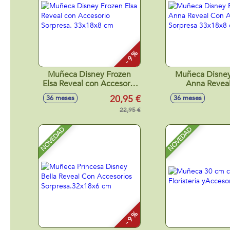
- 9 %
Muñeca Disney Frozen
Muñeca Disney
Elsa Reveal con Accesorio
Anna Revea
Sorpresa. 33x18x8 cm
Accesorio So
20,95 €
36 meses
36 meses
33x18x8 
22,95 €
NOVEDAD
NOVEDAD
- 9 %