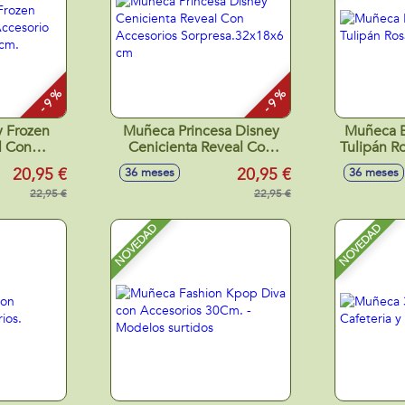
- 9 %
- 9 %
 Frozen
Muñeca Princesa Disney
Muñeca B
l Con
Cenicienta Reveal Con
Tulipán R
rpresa
Accesorios
20,95 €
20,95 €
36 meses
36 meses
cm.
Sorpresa.32x18x6 cm
22,95 €
22,95 €
NOVEDAD
NOVEDAD