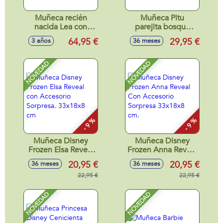
Muñeca recién
Muñeca Pitu
nacida Lea con
parejita bosque
bolso portabebé
niña 26 cm con
64,95 €
29,95 €
3 años
36 meses
de borreguillo 42
capota,peto y cojin
cm
camita.Cuerpo
Vinilo
NOVEDAD
NOVEDAD
- 9 %
- 9 %
Muñeca Disney
Muñeca Disney
Frozen Elsa Reveal
Frozen Anna Reveal
con Accesorio
Con Accesorio
20,95 €
20,95 €
36 meses
36 meses
Sorpresa. 33x18x8
Sorpresa 33x18x8
cm
22,95 €
cm.
22,95 €
NOVEDAD
NOVEDAD