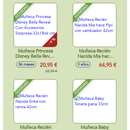
NOVEDAD
NOVEDAD
- 9 %
Muñeca Princesa
Muñeca Recién
Disney Bella Reveal
Nacida Mia hace
Con Accesorios
Pipí con cambiador
20,95 €
64,95 €
36 meses
3 años
Sorpresa.32x18x6
42cm
cm
22,95 €
NOVEDAD
NOVEDAD
Muñeca Recién
Muñeca Baby