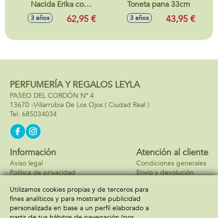
Nacida Erika con
Toneta pana 33cm
ranita 42cm
62,95 €
43,95 €
3 años
3 años
PERFUMERÍA Y REGALOS LEYLA
PASEO DEL CORDÓN Nº 4
13670 -
Villarrubia De Los Ojos
( Ciudad Real )
685034034
Información
Atención al cliente
Aviso legal
Condiciones generales
Política de privacidad
Envío y devolución
Política de cookies
Contacto
Utilizamos cookies propias y de terceros para
Formas de pago
fines analíticos y para mostrarte publicidad
personalizada en base a un perfil elaborado a
partir de tus hábitos de navegación (por