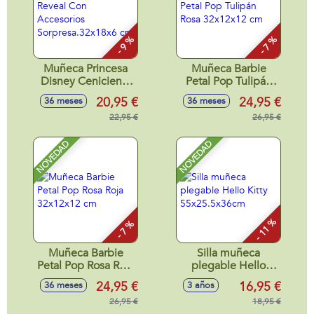
- 9 %
- 7 %
Muñeca Princesa
Muñeca Barbie
Disney Cenicienta
Petal Pop Tulipán
Reveal Con
Rosa 32x12x12 cm
20,95 €
24,95 €
36 meses
36 meses
Accesorios
Sorpresa.32x18x6
22,95 €
26,95 €
cm
NOVEDAD
NOVEDAD
- 11 %
- 7 %
Muñeca Barbie
Silla muñeca
Petal Pop Rosa Roja
plegable Hello
32x12x12 cm
Kitty
24,95 €
16,95 €
36 meses
3 años
55x25.5x36cm
26,95 €
18,95 €