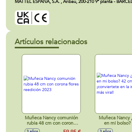
MATTEL ESPAÑA, S.A. , Aribau, 200-210 9ª planta - BARC
Artículos relacionados
Muñeca Nancy comunión
Muñeca Nancy 
rubia 48 cm con corona
en mi bolso?
flores reedición 2023
¡conviertete
3 años
3 años