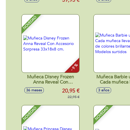
59,95 €
influencer más
NOVEDAD
- 9 %
Muñeca Disney Frozen
Muñeca Barbie u
Anna Reveal Con
Cada muñeca l
Accesorio Sorpresa
look de colores br
20,95 €
36 meses
3 años
33x18x8 cm.
Modelos sur
22,95 €
NOVEDAD
NOVEDAD