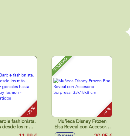
NOVEDAD
- 20 %
- 9 %
rbie fashionista.
Muñeca Disney Frozen
s desde los más
Elsa Reveal con Accesorio
les y geniales
Sorpresa. 33x18x8 cm
36 meses