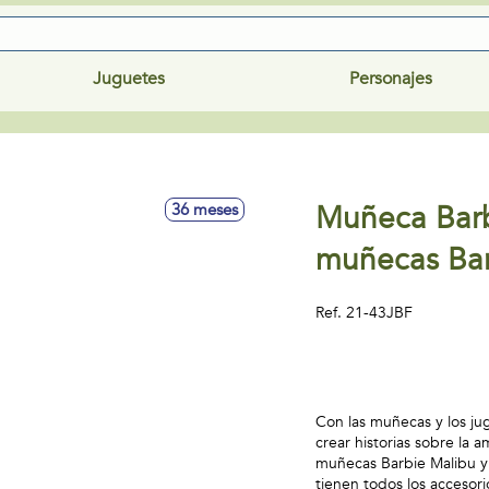
Juguetes
Personajes
Muñeca Barb
36 meses
muñecas Bar
Ref.
21-43JBF
Con las muñecas y los ju
crear historias sobre la 
muñecas Barbie Malibu y
tienen todos los accesor