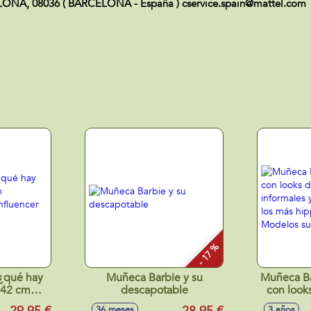
ELONA, 08036 ( BARCELONA - España ) cservice.spain@mattel.com
- 17 %
¿qué hay
Muñeca Barbie y su
Muñeca Ba
 42 cm
descapotable
con look
 en la
informa
36 meses
3 años