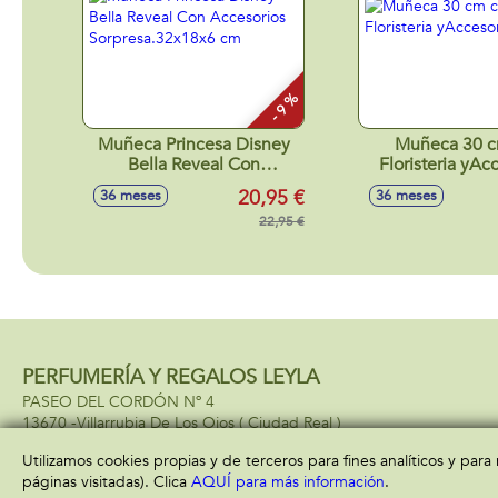
- 9 %
Muñeca Princesa Disney
Muñeca 30 c
Bella Reveal Con
Floristeria yAc
Accesorios
20,95 €
36 meses
36 meses
Sorpresa.32x18x6 cm
22,95 €
PERFUMERÍA Y REGALOS LEYLA
PASEO DEL CORDÓN Nº 4
13670 -
Villarrubia De Los Ojos
( Ciudad Real )
685034034
Utilizamos cookies propias y de terceros para fines analíticos y par
páginas visitadas). Clica
AQUÍ para más información
.