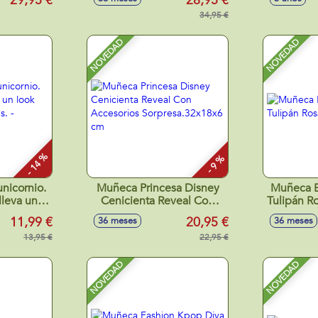
29,95 €
28,95 €
 viral!
hasta 
34,95 €
fashion -
NOVEDAD
NOVEDAD
- 14 %
- 9 %
nicornio.
Muñeca Princesa Disney
Muñeca B
leva un
Cenicienta Reveal Con
Tulipán R
illantes. -
Accesorios
11,99 €
20,95 €
36 meses
36 meses
tidos
Sorpresa.32x18x6 cm
13,95 €
22,95 €
NOVEDAD
NOVEDAD