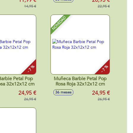
11,99 €
20,95 €
los más hippy
 Modelos surtidos
14,95 €
22,95 €
NOVEDAD
- 7 %
- 7 %
arbie Petal Pop
Muñeca Barbie Petal Pop
osa 32x12x12 cm
Rosa Roja 32x12x12 cm
24,95 €
24,95 €
36 meses
26,95 €
26,95 €