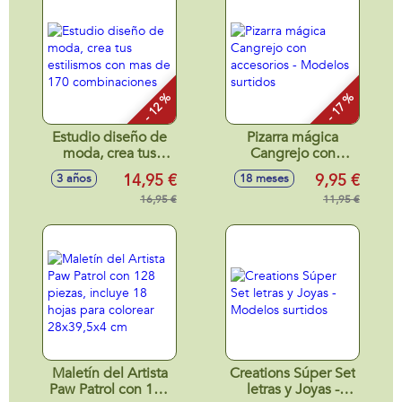
hoja de pegatinas
hoja de pegatinas
- 12 %
- 17 %
Estudio diseño de
Pizarra mágica
moda, crea tus
Cangrejo con
estilismos con mas
accesorios -
14,95 €
9,95 €
3 años
18 meses
de 170
Modelos surtidos
combinaciones
16,95 €
11,95 €
Maletín del Artista
Creations Súper Set
Paw Patrol con 128
letras y Joyas -