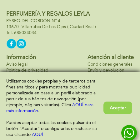
adornos y agua
dentro de tus
PERFUMERÍA Y REGALOS LEYLA
bolígrafos o
subrayadores.34x31x7cm
PASEO DEL CORDÓN Nº 4
13670 -
Villarrubia De Los Ojos
( Ciudad Real )
685034034
Información
Atención al cliente
Aviso legal
Condiciones generales
Política de privacidad
Envío y devolución
Política de cookies
Contacto
Utilizamos cookies propias y de terceros para
Formas de pago
fines analíticos y para mostrarte publicidad
personalizada en base a un perfil elaborado a
partir de tus hábitos de navegación (por
ejemplo, páginas visitadas). Clica
AQUÍ para
Aceptar
más información
.
Puedes aceptar todas las cookies pulsando el
botón “Aceptar” o configurarlas o rechazar su
uso clicando
AQUÍ