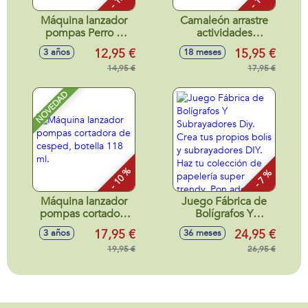
Máquina lanzador
Camaleón arrastre
pompas Perro o
actividades
Dinosaurio, botella
28x13x14cm
12,95 €
15,95 €
3 años
18 meses
118 ml.
14,95 €
17,95 €
NOVEDAD
- 10 %
- 7 %
Máquina lanzador
Juego Fábrica de
pompas cortadora
Bolígrafos Y
de cesped, botella
Subrayadores Diy.
17,95 €
24,95 €
3 años
36 meses
118 ml.
Crea tus propios
19,95 €
bolis y
26,95 €
subrayadores DIY.
Haz tu colección de
papelería super
trendy. Pon