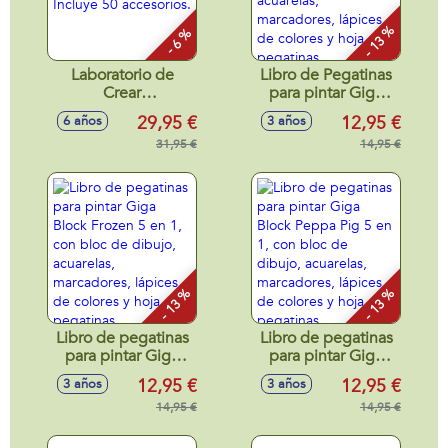
- 13 %
- 6 %
Laboratorio de
Libro de Pegatinas
Crear
para pintar Giga
Subrayadores.
Block Stitch 5 En 1,
29,95 €
12,95 €
6 años
3 años
Incluye 50
con bloc de dibujo,
accesorios.
31,95 €
acuarelas,
14,95 €
marcadores,
lápices de colores y
hoja de pegatinas
- 13 %
- 13 %
Libro de pegatinas
Libro de pegatinas
para pintar Giga
para pintar Giga
Block Frozen 5 en
Block Peppa Pig 5
12,95 €
12,95 €
3 años
3 años
1, con bloc de
en 1, con bloc de
dibujo, acuarelas,
14,95 €
dibujo, acuarelas,
14,95 €
marcadores,
marcadores,
lápices de colores y
lápices de colores y