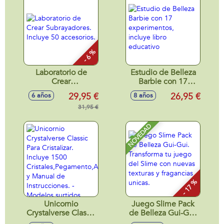
- 6 %
Laboratorio de
Estudio de Belleza
Crear
Barbie con 17
Subrayadores.
experimentos,
29,95 €
26,95 €
6 años
8 años
Incluye 50
incluye libro
accesorios.
31,95 €
educativo
NOVEDAD
- 17 %
Unicornio
Juego Slime Pack
Crystalverse Classic
de Belleza Gui-Gui.
Para Cristalizar.
Transforma tu