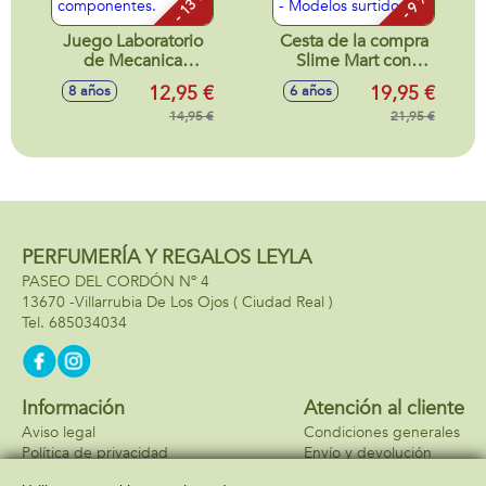
- 13 %
- 9 %
Juego Laboratorio
Cesta de la compra
de Mecanica
Slime Mart con
Helicóptero De
Comida, crea,
12,95 €
19,95 €
8 años
6 años
Rescate.
personaliza y
Construcción con
14,95 €
aplasta tu comida
21,95 €
Más de 220
¡Parecen
componentes.
reales!18,2X24,5X14,5cm
- Modelos surtidos
PERFUMERÍA Y REGALOS LEYLA
PASEO DEL CORDÓN Nº 4
13670 -
Villarrubia De Los Ojos
( Ciudad Real )
685034034
Información
Atención al cliente
Aviso legal
Condiciones generales
Política de privacidad
Envío y devolución
Política de cookies
Contacto