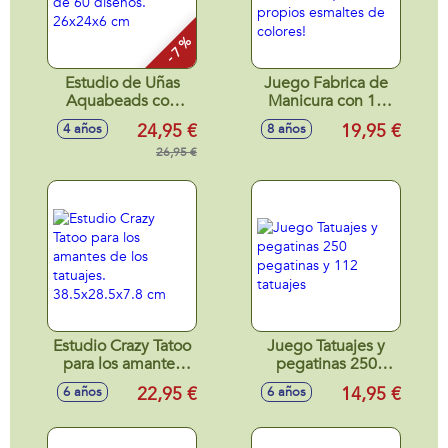
Modelos surtidos
- 7 %
Estudio de Uñas
Juego Fabrica de
Aquabeads con
Manicura con 10
mas de 60 diseños.
actividades ¡crea
24,95 €
19,95 €
4 años
8 años
26x24x6 cm
tus propios
26,95 €
esmaltes de
colores!
Estudio Crazy Tatoo
Juego Tatuajes y
para los amantes
pegatinas 250
de los tatuajes.
pegatinas y 112
22,95 €
14,95 €
6 años
6 años
38.5x28.5x7.8 cm
tatuajes