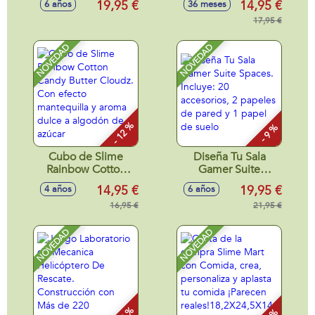
19,95 €
14,95 €
6 años
36 meses
Incluye 1500
juego del Slime
Cristales,Pegamento,Aplicador
con nuevas texturas
17,95 €
y Manual de
y fragancias unicas.
Instrucciones. -
NOVEDAD
NOVEDAD
Modelos surtidos
- 12 %
- 9 %
Cubo de Slime
Diseña Tu Sala
Rainbow Cotton
Gamer Suite
Candy Butter
Spaces. Incluye: 20
14,95 €
19,95 €
4 años
6 años
Cloudz. Con efecto
accesorios, 2
mantequilla y
16,95 €
papeles de pared y
21,95 €
aroma dulce a
1 papel de suelo
algodón de azúcar
NOVEDAD
NOVEDAD