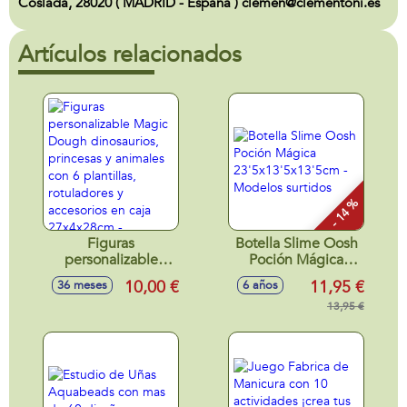
Coslada, 28020 ( MADRID - España ) clemen@clementoni.es
Artículos relacionados
- 14 %
Figuras
Botella Slime Oosh
personalizable
Poción Mágica
Magic Dough
23'5x13'5x13'5cm -
10,00 €
11,95 €
36 meses
6 años
dinosaurios,
Modelos surtidos
princesas y
13,95 €
animales con 6
plantillas,
rotuladores y
accesorios en caja
27x4x28cm -