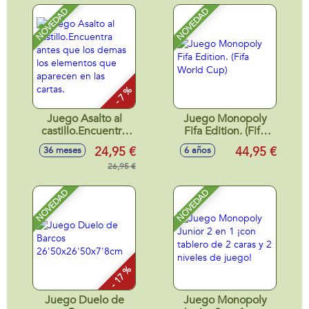
NOVEDAD
NOVEDAD
- 7 %
Juego Asalto al
Juego Monopoly
castillo.Encuentra
Fifa Edition. (Fifa
antes que los
World Cup)
24,95 €
44,95 €
36 meses
6 años
demas los
elementos que
26,95 €
aparecen en las
cartas.
NOVEDAD
NOVEDAD
- 17 %
Juego Duelo de
Juego Monopoly