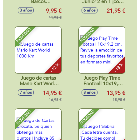
Barcos
Junior 2 en 1 ¡con
26'50x26'50x7'8cm
tablero de 2 caras y
9,95 €
21,95 €
3 años
6 años
2 niveles de juego!
11,95 €
NOVEDAD
NOVEDAD
- 12 %
- 13 %
Juego de cartas
Juego Play Time
Mario Kart World
Football 10x19,2
1000 Km.
cm. Revive la
14,95 €
13,95 €
7 años
8 años
emoción de tus
16,95 €
deportes favoritos
15,95 €
en formato mini.
NOVEDAD
NOVEDAD