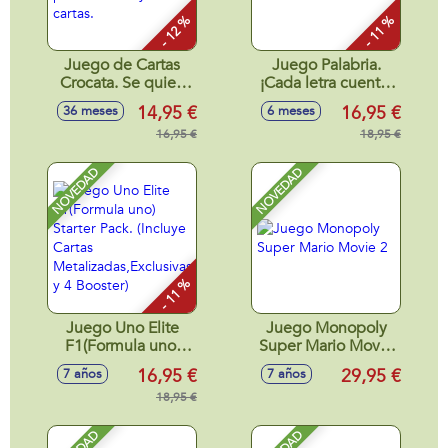
- 12 %
- 11 %
Juego de Cartas
Juego Palabria.
Crocata. Se quien
¡Cada letra cuenta.
obtenga más
Tú decides como!
14,95 €
16,95 €
36 meses
6 meses
puntos!! Incluye 85
cartas.
16,95 €
18,95 €
NOVEDAD
NOVEDAD
- 11 %
Juego Uno Elite
Juego Monopoly
F1(Formula uno)
Super Mario Movie
Starter Pack.
2
16,95 €
29,95 €
7 años
7 años
(Incluye Cartas
Metalizadas,Exclusivas
18,95 €
y 4 Booster)