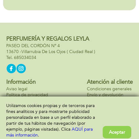
descubrir quién
dice la verdad y
quién se deja llevar
por la mentira!
PERFUMERÍA Y REGALOS LEYLA
PASEO DEL CORDÓN Nº 4
13670 -
Villarrubia De Los Ojos
( Ciudad Real )
685034034
Información
Atención al cliente
Aviso legal
Condiciones generales
Política de privacidad
Envío y devolución
Política de cookies
Contacto
Utilizamos cookies propias y de terceros para
Formas de pago
fines analíticos y para mostrarte publicidad
personalizada en base a un perfil elaborado a
partir de tus hábitos de navegación (por
ejemplo, páginas visitadas). Clica
AQUÍ para
Aceptar
más información
.