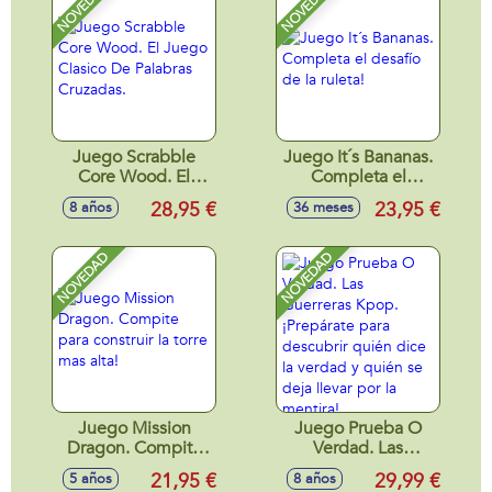
NOVEDAD
NOVEDAD
Juego Scrabble
Juego It´s Bananas.
Core Wood. El
Completa el
Juego Clasico De
desafío de la ruleta!
28,95 €
23,95 €
8 años
36 meses
Palabras Cruzadas.
NOVEDAD
NOVEDAD
Juego Mission
Juego Prueba O
Dragon. Compite
Verdad. Las
para construir la
Guerreras Kpop.
21,95 €
29,99 €
5 años
8 años
torre mas alta!
¡Prepárate para