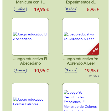
Manicura con 10
Experimentos de
actividades ¡crea
Ciencia Cefa de
19,95 €
5,95 €
8 años
8 años
tus propios
bolsillo - Modelos
esmaltes de
surtidos
colores!
- 9 %
Juego educativo El
Juego educativo Yo
Abecedario
Aprendo A Leer
10,95 €
19,95 €
4 años
3 años
21,95 €