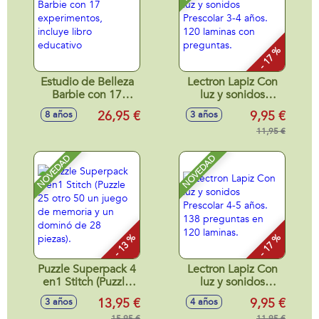
- 17 %
Estudio de Belleza
Lectron Lapiz Con
Barbie con 17
luz y sonidos
experimentos,
Prescolar 3-4 años.
26,95 €
9,95 €
8 años
3 años
incluye libro
120 laminas con
educativo
preguntas.
11,95 €
NOVEDAD
NOVEDAD
- 13 %
- 17 %
Puzzle Superpack 4
Lectron Lapiz Con
en1 Stitch (Puzzle
luz y sonidos
25 otro 50 un juego
Prescolar 4-5 años.
13,95 €
9,95 €
3 años
4 años
de memoria y un
138 preguntas en
15,95 €
11,95 €