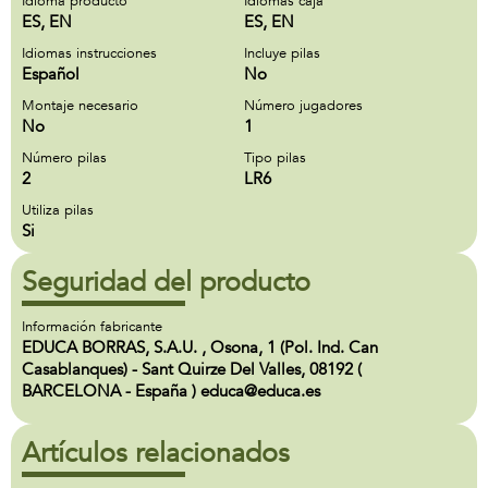
Idioma producto
Idiomas caja
ES, EN
ES, EN
Idiomas instrucciones
Incluye pilas
Español
No
Montaje necesario
Número jugadores
No
1
Número pilas
Tipo pilas
2
LR6
Utiliza pilas
Si
Seguridad del producto
Información fabricante
EDUCA BORRAS, S.A.U. , Osona, 1 (Pol. Ind. Can
Casablanques) - Sant Quirze Del Valles, 08192 (
BARCELONA - España ) educa@educa.es
Artículos relacionados