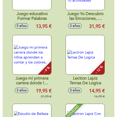
Juego educativo
Juego Yo Descubro
Formar Palabras
las Emociones, El
Monstruo de
13,95 €
31,95 €
5 años
3 años
Colores 10
actividades
- 12 %
- 9 %
Juego mi primera
Lectron Lapiz
carrera donde los
Temas De Logica
niños aprenden a
19,95 €
14,95 €
3 años
3 años
contar y los colores.
21,95 €
16,95 €
NOVEDAD