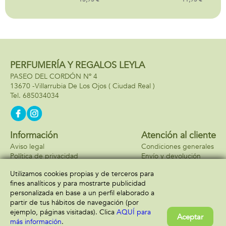
dominó de 28
120 laminas.
piezas).
PERFUMERÍA Y REGALOS LEYLA
PASEO DEL CORDÓN Nº 4
13670 -
Villarrubia De Los Ojos
( Ciudad Real )
685034034
Información
Atención al cliente
Aviso legal
Condiciones generales
Política de privacidad
Envío y devolución
Política de cookies
Contacto
Utilizamos cookies propias y de terceros para
Formas de pago
fines analíticos y para mostrarte publicidad
personalizada en base a un perfil elaborado a
partir de tus hábitos de navegación (por
ejemplo, páginas visitadas). Clica
AQUÍ para
Aceptar
más información
.