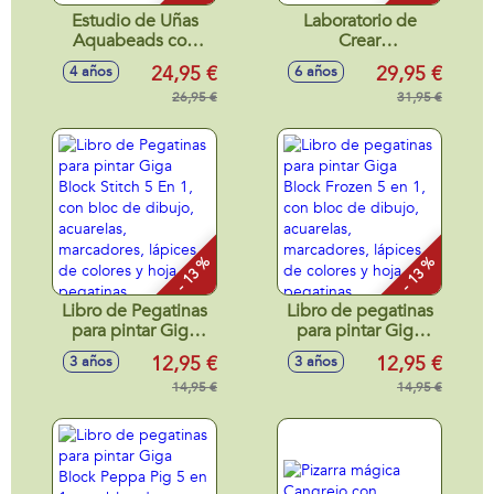
Estudio de Uñas
Laboratorio de
Aquabeads con
Crear
mas de 60 diseños.
Subrayadores.
24,95 €
29,95 €
4 años
6 años
26x24x6 cm
Incluye 50
26,95 €
accesorios.
31,95 €
- 13 %
- 13 %
Libro de Pegatinas
Libro de pegatinas
para pintar Giga
para pintar Giga
Block Stitch 5 En 1,
Block Frozen 5 en
12,95 €
12,95 €
3 años
3 años
con bloc de dibujo,
1, con bloc de
acuarelas,
14,95 €
dibujo, acuarelas,
14,95 €
marcadores,
marcadores,
lápices de colores y
lápices de colores y
hoja de pegatinas
hoja de pegatinas