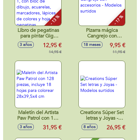
- 13 %
- 17 %
Libro de pegatinas
Pizarra mágica
para pintar Giga
Cangrejo con
Block Peppa Pig 5
accesorios -
12,95 €
9,95 €
3 años
18 meses
en 1, con bloc de
Modelos surtidos
dibujo, acuarelas,
14,95 €
11,95 €
marcadores,
lápices de colores y
hoja de pegatinas
Maletín del Artista
Creations Súper Set
Paw Patrol con 128
letras y Joyas -
piezas, incluye 18
Modelos surtidos
31,95 €
26,95 €
3 años
8 años
hojas para colorear
28x39,5x4 cm