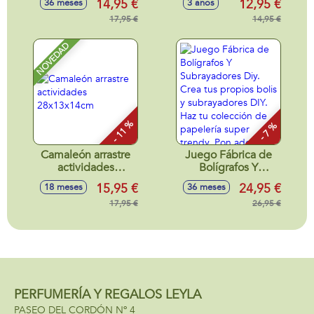
14,95 €
12,95 €
36 meses
3 años
juego del Slime
118 ml.
con nuevas texturas
17,95 €
14,95 €
y fragancias unicas.
NOVEDAD
- 11 %
- 7 %
Camaleón arrastre
Juego Fábrica de
actividades
Bolígrafos Y
28x13x14cm
Subrayadores Diy.
15,95 €
24,95 €
18 meses
36 meses
Crea tus propios
17,95 €
bolis y
26,95 €
subrayadores DIY.
Haz tu colección de
papelería super
trendy. Pon
adornos y agua
dentro de tus
PERFUMERÍA Y REGALOS LEYLA
bolígrafos o
subrayadores.34x31x7cm
PASEO DEL CORDÓN Nº 4