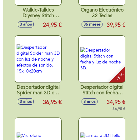
Walkie-Talkies
Organo Electrónico
Diysney Stitch
32 Teclas
Alcanca hasta 200
24,95 €
39,95 €
3 años
36 meses
m
- 5 %
Despertador digital
Despertador digital
Spider man 3D con
Stitch con fecha y
luz de noche y
luz de noche 3D.
36,95 €
34,95 €
3 años
3 años
efectos de sonido.
15x10x20cm
36,95 €