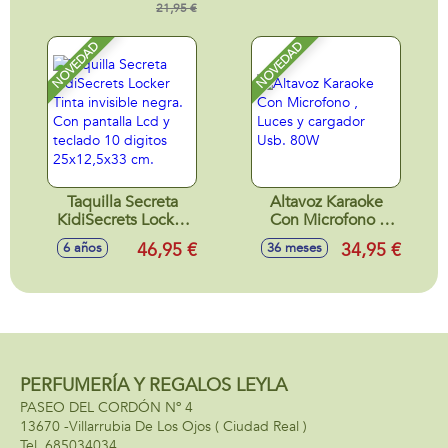
partes!
21,95 €
15x10x20 cm
NOVEDAD
NOVEDAD
Taquilla Secreta
Altavoz Karaoke
KidiSecrets Locker
Con Microfono ,
Tinta invisible
Luces y cargador
46,95 €
34,95 €
6 años
36 meses
negra. Con pantalla
Usb. 80W
Lcd y teclado 10
digitos 25x12,5x33
cm.
PERFUMERÍA Y REGALOS LEYLA
PASEO DEL CORDÓN Nº 4
13670 -
Villarrubia De Los Ojos
( Ciudad Real )
685034034