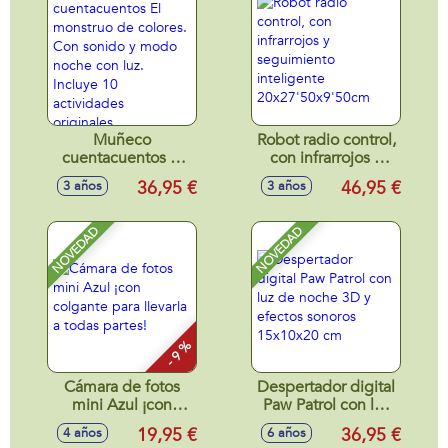
Muñeco
Robot radio control,
cuentacuentos El
con infrarrojos y
monstruo de
seguimiento
36,95 €
46,95 €
3 años
3 años
colores. Con sonido
inteligente
y modo noche con
20x27'50x9'50cm
luz. Incluye 10
NOVEDAD
NOVEDAD
actividades
originales.
15,5x11,5x18,5 cm
- 9 %
Cámara de fotos
Despertador digital
mini Azul ¡con
Paw Patrol con luz
colgante para
de noche 3D y
19,95 €
36,95 €
4 años
6 años
llevarla a todas
efectos sonoros