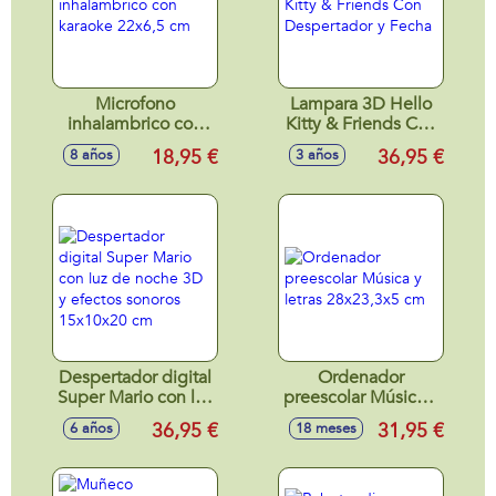
Microfono
Lampara 3D Hello
inhalambrico con
Kitty & Friends Con
karaoke 22x6,5 cm
Despertador y
18,95 €
36,95 €
8 años
3 años
Fecha
Despertador digital
Ordenador
Super Mario con luz
preescolar Música y
de noche 3D y
letras 28x23,3x5
36,95 €
31,95 €
6 años
18 meses
efectos sonoros
cm
15x10x20 cm