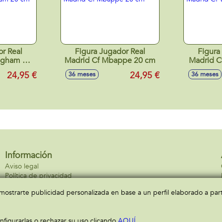
or Real
Figura Jugador Real
Figura
Madrid Cf Mbappe 20 cm
Madrid Cf
24,95 €
24,95 €
36 meses
36 meses
Información
Aviso legal
Política de privacidad
Política de cookies
a mostrarte publicidad personalizada en base a un perfil elaborado a pa
figurarlas o rechazar su uso clicando
AQUÍ