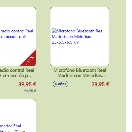
- 11 %
adio control Real
Microfono Bluetooth Real
 cm acción pull
Madrid con Melodias
back
23x5,5x6,5 xm
39,95 €
28,95 €
6 años
44,95 €