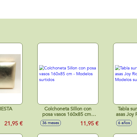
IESTA
Colchoneta Sillon con
Tabla su
posa vasos 160x85 cm -
asas Joy 
Modelos surtidos
- Mod
21,95 €
11,95 €
36 meses
6 años