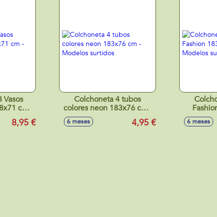
8 Vasos
Colchoneta 4 tubos
Colcho
8x71 cm -
colores neon 183x76 cm -
Fashio
tidos
Modelos surtidos
Model
8,95 €
4,95 €
6 meses
6 meses