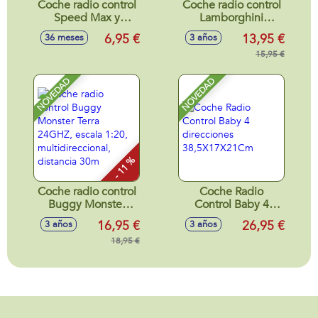
Coche radio control
Coche radio control
Speed Max y
Lamborghini
Speed King, con
Aventador SVJ
6,95 €
13,95 €
36 meses
3 años
mando y 7
Roadster, Porsche
funciones
911 RS GT3, Aston
15,95 €
24x7x10cm -
Martin Vantage
Modelos surtidos
GT3 escala 1:24,
NOVEDAD
NOVEDAD
neumáticos de
goma, con luces -
Modelos surtidos
- 11 %
Coche radio control
Coche Radio
Buggy Monster
Control Baby 4
Terra 24GHZ,
direcciones
16,95 €
26,95 €
3 años
3 años
escala 1:20,
38,5X17X21Cm
multidireccional,
18,95 €
distancia 30m