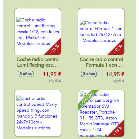
Modelos surtidos
- 25 %
- 12 %
Coche radio control
Coche radio control
Lumi Racing escala
Fórmula 1 con
1:22, con luces led,
luces led
11,95 €
14,95 €
3 años
3 años
19x8x7cm -
25x12x7cm -
Modelos surtidos
15,95 €
Modelos surtidos
16,95 €
NOVEDAD
- 13 %