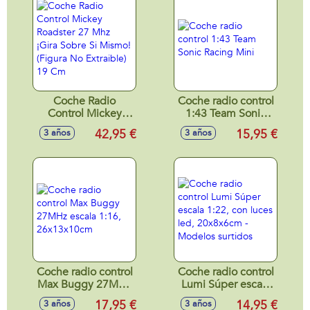
Coche Radio
Coche radio control
Control Mickey
1:43 Team Sonic
Roadster 27 Mhz
Racing Mini
42,95 €
15,95 €
3 años
3 años
¡Gira Sobre Si
Mismo! (Figura No
Extraible) 19 Cm
Coche radio control
Coche radio control
Max Buggy 27MHz
Lumi Súper escala
escala 1:16,
1:22, con luces led,
17,95 €
14,95 €
3 años
3 años
26x13x10cm
20x8x6cm -