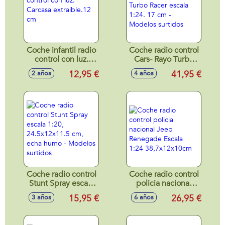
Coche infantil radio
Coche radio control
control con luz.
Cars- Rayo Turbo
Carcasa
Racer escala 1:24.
12,95 €
41,95 €
2 años
4 años
extraible.12 cm
17 cm - Modelos
surtidos
Coche radio control
Coche radio control
Stunt Spray escala
policia nacional
1:20, 24.5x12x11.5
Jeep Renegade
15,95 €
26,95 €
3 años
6 años
cm, echa humo -
Escala 1:24
Modelos surtidos
38,7x12x10cm