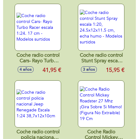
Modelos surtidos
Coche radio control
Coche radio control
Cars- Rayo Turbo
Stunt Spray escala
Racer escala 1:24.
1:20, 24.5x12x11.5
41,95 €
15,95 €
4 años
3 años
17 cm - Modelos
cm, echa humo -
surtidos
Modelos surtidos
Coche radio control
Coche Radio
policia nacional
Control Mickey