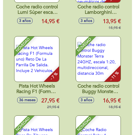
Coche radio control
Coche radio control
Lumi Súper escala
Lamborghini
1:22, con luces led,
Aventador SVJ
14,95 €
13,95 €
3 años
3 años
20x8x6cm -
Roadster, Porsche
Modelos surtidos
911 RS GT3, Aston
15,95 €
Martin Vantage
GT3 escala 1:24,
NOVEDAD
NOVEDAD
neumáticos de
goma, con luces -
Modelos surtidos
- 11 %
- 7 %
Pista Hot Wheels
Coche radio control
Racing F1 (Formula
Buggy Monster
uno) Reto De La
Terra 24GHZ,
27,95 €
16,95 €
36 meses
3 años
Parrilla De Salida.
escala 1:20,
Incluye 2 Vehiculos.
29,95 €
multidireccional,
18,95 €
distancia 30m
NOVEDAD
NOVEDAD