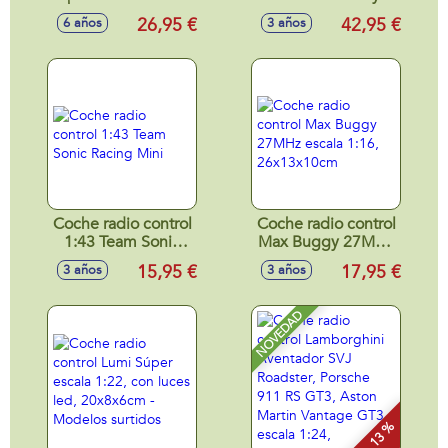
Jeep Renegade
Roadster 27 Mhz
26,95 €
42,95 €
6 años
3 años
Escala 1:24
¡Gira Sobre Si
38,7x12x10cm
Mismo! (Figura No
Extraible) 19 Cm
Coche radio control
Coche radio control
1:43 Team Sonic
Max Buggy 27MHz
Racing Mini
escala 1:16,
15,95 €
17,95 €
3 años
3 años
26x13x10cm
NOVEDAD
- 13 %