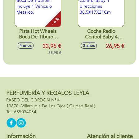
- 6 %
Pista Hot Wheels
Coche Radio
Boca De Tiburon.
Control Baby 4
Incluye 1 Vehiculo
direcciones
33,95 €
26,95 €
4 años
3 años
Metalico.
38,5X17X21Cm
35,95 €
PERFUMERÍA Y REGALOS LEYLA
PASEO DEL CORDÓN Nº 4
13670 -
Villarrubia De Los Ojos
( Ciudad Real )
685034034
Información
Atención al cliente