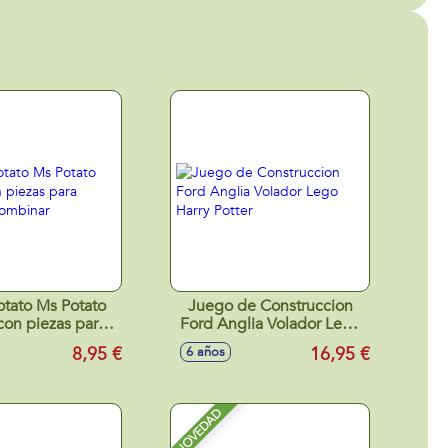
tato Ms Potato
Juego de Construccion
con piezas para
Ford Anglia Volador Lego
r y combinar
Harry Potter
8,95 €
16,95 €
6 años
NOVEDAD