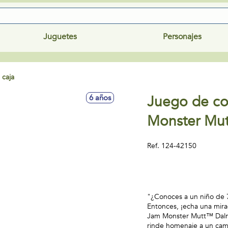
Juguetes
Personajes
 caja
Juego de co
6 años
Monster Mut
Ref.
124-42150
"¿Conoces a un niño de 
Entonces, ¡echa una mir
Jam Monster Mutt™ Dalma
rinde homenaje a un cami