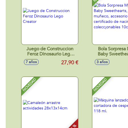
Juego de Construccion
Bola Sorpresa
Feroz Dinosaurio Lego
Baby Sweethea
Creator
muñeco, acce
27,90 €
7 años
3 años
certificado de n
colecc¡onabl
NOVEDAD
NOVEDAD