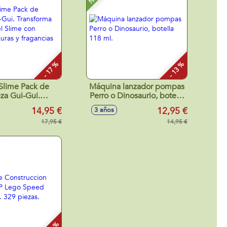
- 17 %
- 13 %
Slime Pack de
Máquina lanzador pompas
eza Gui-Gui.
Perro o Dinosaurio, botella
ma tu juego del
118 ml.
14,95 €
12,95 €
3 años
 nuevas texturas
ancias unicas.
17,95 €
14,95 €