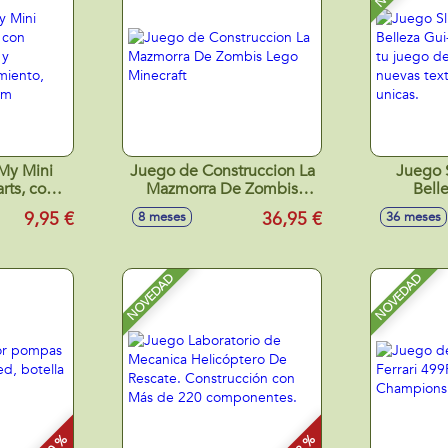
 My Mini
Juego de Construccion La
Juego 
rts, con
Mazmorra De Zombis
Bell
sorio y
Lego Minecraft
Transfor
9,95 €
36,95 €
8 meses
36 meses
acimiento,
Slime con
es 10cm
y frag
NOVEDAD
NOVEDAD