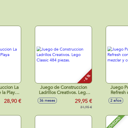
- 6 %
uccion La
Juego de Construccion
Juego Po
 la Playa
Ladrillos Creativos. Lego
Refresh 
raft
Classic 484 piezas.
mezcla
28,90 €
29,95 €
36 meses
2 años
31,95 €
NOVEDAD