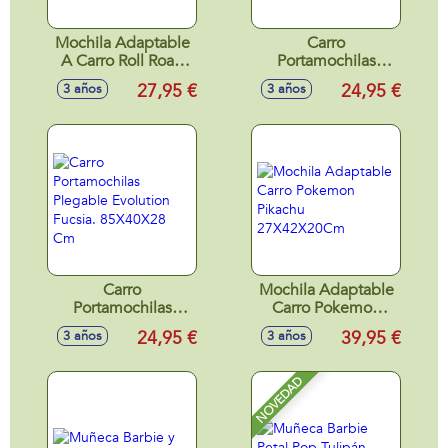
Mochila Adaptable
Carro
A Carro Roll Road
Portamochilas
Peace.
Plegable Evolution
27,95 €
24,95 €
3 años
3 años
30X40X13Cm
Marino.85X40X28
Cm
Carro
Mochila Adaptable
Portamochilas
Carro Pokemon
Plegable Evolution
Pikachu
24,95 €
39,95 €
3 años
3 años
Fucsia. 85X40X28
27X42X20Cm
Cm
NOVEDAD