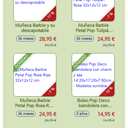
- 17 %
- 7 %
Muñeca Barbie y su
Muñeca Barbie
descapotable
Petal Pop Tulipán
Rosa 32x12x12 cm
28,95 €
24,95 €
36 meses
36 meses
34,95 €
26,95 €
NOVEDAD
NOVEDAD
- 12 %
- 7 %
Muñeca Barbie
Bolso Pop Deco
Petal Pop Rosa Roja
bandolera con
32x12x12 cm
charm y asa
24,95 €
14,95 €
36 meses
3 años
14'20x17'20x7'80cm
26,95 €
- Modelos surtidos
16,95 €