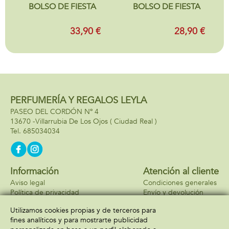
BOLSO DE FIESTA
BOLSO DE FIESTA
33,90 €
28,90 €
PERFUMERÍA Y REGALOS LEYLA
PASEO DEL CORDÓN Nº 4
13670 -
Villarrubia De Los Ojos
( Ciudad Real )
685034034
Información
Atención al cliente
Aviso legal
Condiciones generales
Política de privacidad
Envío y devolución
Política de cookies
Contacto
Utilizamos cookies propias y de terceros para
Formas de pago
fines analíticos y para mostrarte publicidad