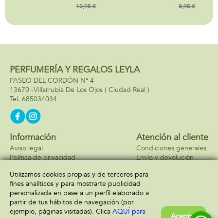
sin calor.
12,95 €
cm
8,95 €
9,5x25,5x9,5 cm
PERFUMERÍA Y REGALOS LEYLA
PASEO DEL CORDÓN Nº 4
13670 -
Villarrubia De Los Ojos
( Ciudad Real )
685034034
Información
Atención al cliente
Aviso legal
Condiciones generales
Política de privacidad
Envío y devolución
Política de cookies
Contacto
Utilizamos cookies propias y de terceros para
Formas de pago
fines analíticos y para mostrarte publicidad
personalizada en base a un perfil elaborado a
partir de tus hábitos de navegación (por
ejemplo, páginas visitadas). Clica
AQUÍ para
Aceptar