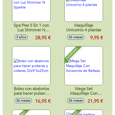
Spa Pies 5 En 1 con
Maquillaje
Luz Shimmer N
Unicornio 4 plantas
Sparkle
28,95 €
9,95 €
3 años
36 meses
NOVEDAD
Bolso con abalorios
Mega Set
para hacer pulseras
Maquillaje Con
y collares
Acceorios de
16,95 €
21,95 €
36 meses
36 meses
32x9'5x25cm
Belleza.