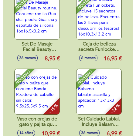
NOVEDAD
NOVEDAD
Set De Masaje
Caja de belleza
Facial Beauty
secreta Funlockets.
routine. Contiene
Incluye 15 secretos
8,95 €
16,95 €
36 meses
6 meses
rodillo Gua sha,
de belleza.
piedra Gua sha y
Encuentra las 3
espátula de
llaves para
NOVEDAD
NOVEDAD
silicona.
descubrir los
16x16.5x3.2 cm
tesoros!
16x10,3x13,2 cm
- 15 %
- 22 %
Vaso con orejas de
Set Cuidado Labial.
gato y pajita que
Incluye Balsamo
contiene Banda
labial,mascarilla y
10,99 €
6,99 €
14 años
36 meses
Rizadora de cabello
aplicador. 13x13x3