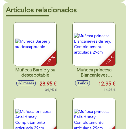
Artículos relacionados
- 17 %
- 13 %
Muñeca Barbie y su
Muñeca princesa
descapotable
Blancanieves
disney.
28,95 €
12,95 €
36 meses
3 años
Completamente
34,95 €
articulada 29cm
14,95 €