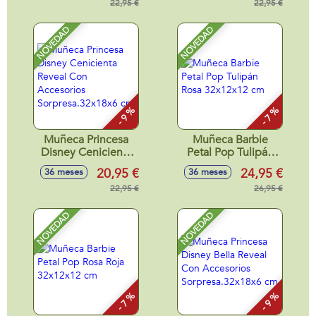
cm
22,95 €
cm.
22,95 €
NOVEDAD
NOVEDAD
- 9 %
- 7 %
Muñeca Princesa
Muñeca Barbie
Disney Cenicienta
Petal Pop Tulipán
Reveal Con
Rosa 32x12x12 cm
20,95 €
24,95 €
36 meses
36 meses
Accesorios
Sorpresa.32x18x6
22,95 €
26,95 €
cm
NOVEDAD
NOVEDAD
- 7 %
- 9 %