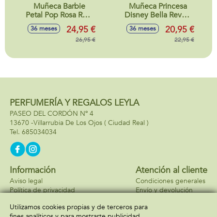
Muñeca Barbie
Muñeca Princesa
Petal Pop Rosa Roja
Disney Bella Reveal
32x12x12 cm
Con Accesorios
24,95 €
20,95 €
36 meses
36 meses
Sorpresa.32x18x6
26,95 €
cm
22,95 €
PERFUMERÍA Y REGALOS LEYLA
PASEO DEL CORDÓN Nº 4
13670 -
Villarrubia De Los Ojos
( Ciudad Real )
685034034
Información
Atención al cliente
Aviso legal
Condiciones generales
Política de privacidad
Envío y devolución
Política de cookies
Contacto
Utilizamos cookies propias y de terceros para
Formas de pago
fines analíticos y para mostrarte publicidad