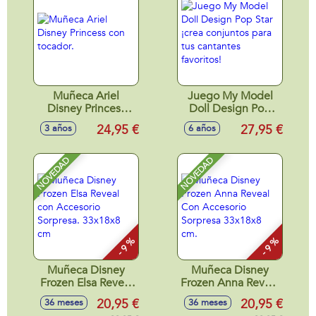
Muñeca Ariel
Juego My Model
Disney Princess
Doll Design Pop
con tocador.
Star ¡crea conjuntos
24,95 €
27,95 €
3 años
6 años
para tus cantantes
favoritos!
NOVEDAD
NOVEDAD
- 9 %
- 9 %
Muñeca Disney
Muñeca Disney
Frozen Elsa Reveal
Frozen Anna Reveal
con Accesorio
Con Accesorio
20,95 €
20,95 €
36 meses
36 meses
Sorpresa. 33x18x8
Sorpresa 33x18x8