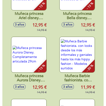
- 13 %
- 13 %
Muñeca princesa
Muñeca princesa
Ariel disney.
Bella disney.
Completamente
Completamente
12,95 €
12,95 €
3 años
3 años
articulada 29cm
articulada 29cm
14,95 €
14,95 €
- 13 %
- 20 %
Muñeca princesa
Muñeca Barbie
Aurora Disney.
fashionista. con
Completamente
looks desde los
12,95 €
11,99 €
3 años
3 años
articulada 29cm
más informales y
14,95 €
geniales hasta los
14,95 €
más hippy fashion -
Modelos surtidos