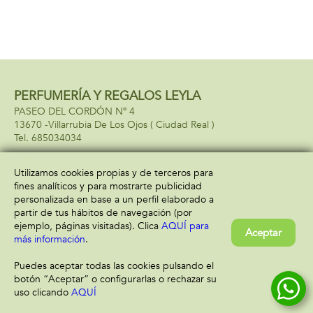
PERFUMERÍA Y REGALOS LEYLA
PASEO DEL CORDÓN Nº 4
13670 -
Villarrubia De Los Ojos
( Ciudad Real )
685034034
Utilizamos cookies propias y de terceros para
fines analíticos y para mostrarte publicidad
Información
Atención al cliente
personalizada en base a un perfil elaborado a
Aviso legal
Condiciones generales
partir de tus hábitos de navegación (por
Política de privacidad
Envío y devolución
ejemplo, páginas visitadas). Clica
AQUÍ para
Aceptar
Política de cookies
Contacto
más información
.
Formas de pago
Puedes aceptar todas las cookies pulsando el
botón “Aceptar” o configurarlas o rechazar su
uso clicando
AQUÍ