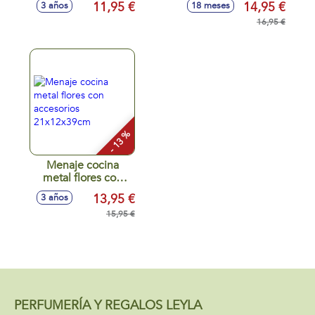
11,95 €
14,95 €
3 años
18 meses
16,95 €
- 13 %
Menaje cocina
metal flores con
accesorios
13,95 €
3 años
21x12x39cm
15,95 €
PERFUMERÍA Y REGALOS LEYLA