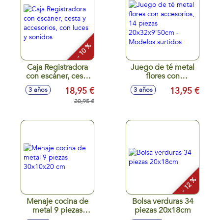
- 10 %
Caja Registradora
Juego de té metal
con escáner, cesta
flores con
y accesorios, con
accesorios, 14
18,95 €
13,95 €
3 años
3 años
luces y sonidos
piezas
20,95 €
20x32x9'50cm -
Modelos surtidos
- 12 %
Menaje cocina de
Bolsa verduras 34
metal 9 piezas
piezas 20x18cm
30x10x20 cm