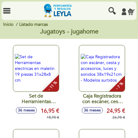
Inicio
Listado marcas
Jugatoys - jugahome
- 11 %
- 7 %
Set de
Caja Registradora
Herramientas
con escáner, cesta
electricas en
y accesorios, luces
16,95 €
24,95 €
36 meses
36 meses
maletin 19 piezas
y sonidos
31x28x8 cm
18,95 €
38x19x21cm -
26,95 €
Modelos surtidos