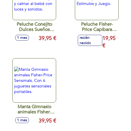
Peluche Conejito
Peluche Fisher-
Dulces Sueños
Price Capibara
Fisher-Price. Ayuda
Estímulos y Juego.
39,95 €
19,95
1 mes
recién
a relajar y calmar al
nacido
bebé con luces y
€
sonidos.
Manta Gimnasio
animales Fisher-
Price Sensimals.
39,95 €
1 mes
Con 6 juguetes
sensoriales