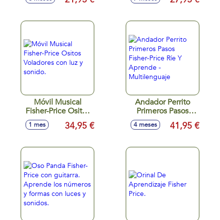
Modelos surtidos
interactivo con
luces y sonidos
Móvil Musical
Andador Perrito
Fisher-Price Ositos
Primeros Pasos
Voladores con luz y
Fisher-Price Ríe Y
34,95 €
41,95 €
1 mes
4 meses
sonido.
Aprende -
Multilenguaje