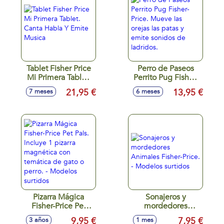
Tablet Fisher Price
Perro de Paseos
Mi Primera Tablet.
Perrito Pug Fisher-
Canta Habla Y
Price. Mueve las
21,95 €
13,95 €
7 meses
6 meses
Emite Musica
orejas las patas y
emite sonidos de
ladridos.
Pizarra Mágica
Sonajeros y
Fisher-Price Pet
mordedores
Pals. Incluye 1
Animales Fisher-
9,95 €
7,95 €
3 años
1 mes