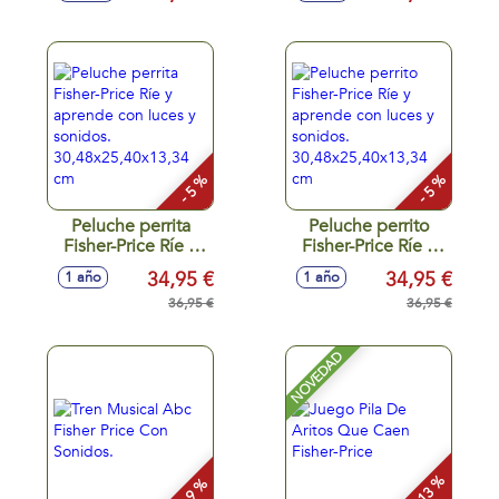
pizarra magnética
Price. - Modelos
con temática de
surtidos
gato o perro. -
Modelos surtidos
- 5 %
- 5 %
Peluche perrita
Peluche perrito
Fisher-Price Ríe y
Fisher-Price Ríe y
aprende con luces
aprende con luces
34,95 €
34,95 €
1 año
1 año
y sonidos.
y sonidos.
30,48x25,40x13,34
36,95 €
30,48x25,40x13,34
36,95 €
cm
cm
NOVEDAD
- 13 %
- 9 %