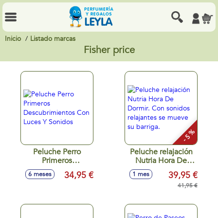
Inicio
Listado marcas
Fisher price
- 5 %
Peluche Perro
Peluche relajación
Primeros
Nutria Hora De
Descubrimientos
Dormir. Con
34,95 €
39,95 €
6 meses
1 mes
Con Luces Y
sonidos relajantes
Sonidos
se mueve su
41,95 €
barriga.