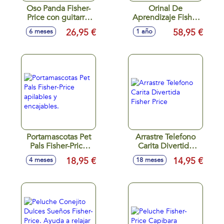
Oso Panda Fisher-
Orinal De
Price con guitarra.
Aprendizaje Fisher
Aprende los
Price.
26,95 €
58,95 €
6 meses
1 año
números y formas
con luces y
sonidos.
Portamascotas Pet
Arrastre Telefono
Pals Fisher-Price
Carita Divertida
apilables y
Fisher Price
18,95 €
14,95 €
4 meses
18 meses
encajables.