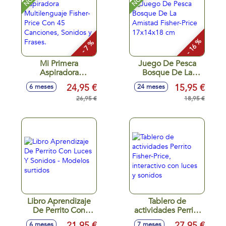
- 16 %
- 7 %
Mi Primera
Juego De Pesca
Aspiradora
Bosque De La
Multilenguaje
Amistad Fisher-
24,95 €
15,95 €
6 meses
24 meses
Fisher-Price Con 45
Price 17x14x18 cm
Canciones, Sonidos
26,95 €
18,95 €
y Frases.
Libro Aprendizaje
Tablero de
De Perrito Con
actividades Perrito
Luces Y Sonidos -
Fisher-Price,
21,95 €
27,95 €
6 meses
7 meses