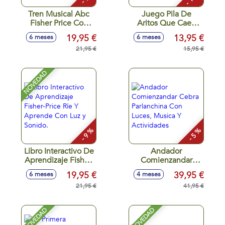
Tren Musical Abc
Juego Pila De
Fisher Price Con
Aritos Que Caen
Sonidos.
Fisher-Price
19,95 €
13,95 €
6 meses
6 meses
21,95 €
15,95 €
NOVEDAD
- 9 %
- 5 %
Libro Interactivo De
Andador
Aprendizaje Fisher-
Comienzandar
Price Ríe Y
Cebra Parlanchina
19,95 €
39,95 €
6 meses
4 meses
Aprende Con Luz y
Con Luces, Musica
Sonido.
21,95 €
Y Actividades
41,95 €
NOVEDAD
NOVEDAD