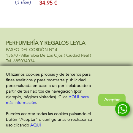
34,95 €
3 años
accesorios. Recorta
y personaliza tu
libreta favorita, tus
cartas de amor o la
decoración de tu
Habitación
34x8x31 cm
PERFUMERÍA Y REGALOS LEYLA
PASEO DEL CORDÓN Nº 4
13670 -
Villarrubia De Los Ojos
( Ciudad Real )
685034034
Utilizamos cookies propias y de terceros para
fines analíticos y para mostrarte publicidad
Información
Atención al cliente
personalizada en base a un perfil elaborado a
Aviso legal
Condiciones generales
partir de tus hábitos de navegación (por
Política de privacidad
Envío y devolución
ejemplo, páginas visitadas). Clica
AQUÍ para
Aceptar
Política de cookies
Contacto
más información
.
Formas de pago
Puedes aceptar todas las cookies pulsando el
botón “Aceptar” o configurarlas o rechazar su
uso clicando
AQUÍ
Filtrar
Borrar filtro