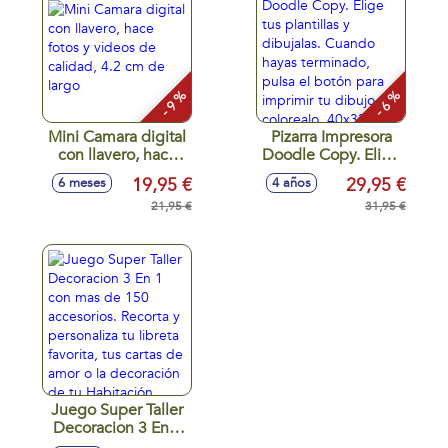
trendy. Pon
adornos y agua
dentro de tus
bolígrafos o
subrayadores.34x31x7cm
- 9 %
- 6 %
Mini Camara digital
Pizarra Impresora
con llavero, hace
Doodle Copy. Elige
fotos y videos de
tus plantillas y
19,95 €
29,95 €
6 meses
4 años
calidad, 4.2 cm de
dibujalas. Cuando
largo
21,95 €
hayas terminado,
31,95 €
pulsa el botón para
imprimir tu dibujo y
colorealo. 40x33x6
cm
Juego Super Taller
Decoracion 3 En 1
con mas de 150