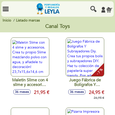
Inicio
Listado marcas
Canal Toys
- 7 %
Maletin Slime con 4
Juego Fábrica de
slime y accesorios.
Bolígrafos Y
Crea tu propio
Subrayadores Diy.
21,95 €
24,95 €
36 meses
36 meses
Slime mezclando
Crea tus propios
polvo con agua, y
bolis y
26,95 €
añadele tu
subrayadores DIY.
decoración!
Haz tu colección de
23,7x15,6x14,6 cm
papelería super