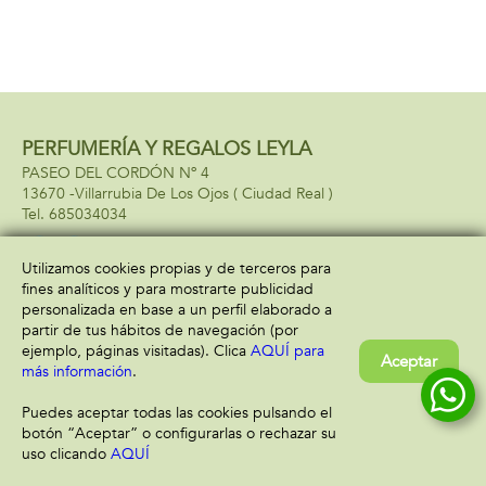
PERFUMERÍA Y REGALOS LEYLA
PASEO DEL CORDÓN Nº 4
13670 -
Villarrubia De Los Ojos
( Ciudad Real )
685034034
Utilizamos cookies propias y de terceros para
fines analíticos y para mostrarte publicidad
Información
Atención al cliente
personalizada en base a un perfil elaborado a
Aviso legal
Condiciones generales
partir de tus hábitos de navegación (por
Política de privacidad
Envío y devolución
ejemplo, páginas visitadas). Clica
AQUÍ para
Aceptar
Política de cookies
Contacto
más información
.
Formas de pago
Puedes aceptar todas las cookies pulsando el
botón “Aceptar” o configurarlas o rechazar su
uso clicando
AQUÍ
Filtrar
Borrar filtro