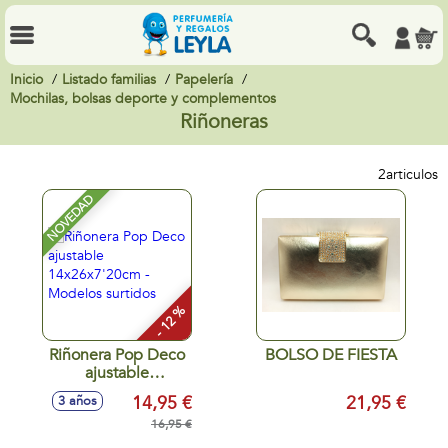
Inicio
Listado familias
Papelería
Mochilas, bolsas deporte y complementos
Riñoneras
2
articulos
NOVEDAD
- 12 %
Riñonera Pop Deco
BOLSO DE FIESTA
ajustable
14x26x7'20cm -
14,95 €
21,95 €
3 años
Modelos surtidos
16,95 €