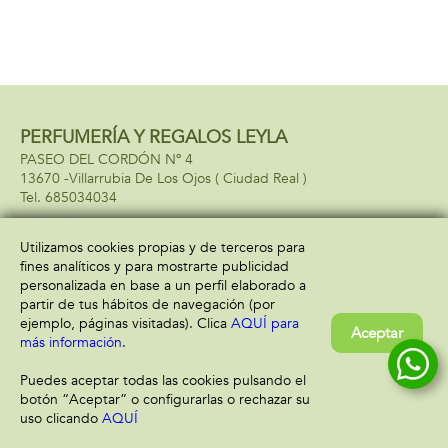
PERFUMERÍA Y REGALOS LEYLA
PASEO DEL CORDÓN Nº 4
13670 -
Villarrubia De Los Ojos
( Ciudad Real )
685034034
Utilizamos cookies propias y de terceros para
fines analíticos y para mostrarte publicidad
Información
Atención al cliente
personalizada en base a un perfil elaborado a
Aviso legal
Condiciones generales
partir de tus hábitos de navegación (por
Política de privacidad
Envío y devolución
ejemplo, páginas visitadas). Clica
AQUÍ para
Aceptar
Política de cookies
Contacto
más información
.
Formas de pago
Puedes aceptar todas las cookies pulsando el
botón “Aceptar” o configurarlas o rechazar su
uso clicando
AQUÍ
Filtrar
Borrar filtro