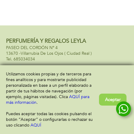
PERFUMERÍA Y REGALOS LEYLA
PASEO DEL CORDÓN Nº 4
13670 -
Villarrubia De Los Ojos
( Ciudad Real )
685034034
Utilizamos cookies propias y de terceros para
fines analíticos y para mostrarte publicidad
Información
Atención al cliente
personalizada en base a un perfil elaborado a
Aviso legal
Condiciones generales
partir de tus hábitos de navegación (por
Política de privacidad
Envío y devolución
ejemplo, páginas visitadas). Clica
AQUÍ para
Aceptar
Política de cookies
Contacto
más información
.
Formas de pago
Puedes aceptar todas las cookies pulsando el
botón “Aceptar” o configurarlas o rechazar su
uso clicando
AQUÍ
Filtrar
Borrar filtro