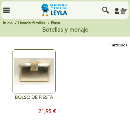
Inicio
Listado familias
Playa
Botellas y menaje
1
articulos
BOLSO DE FIESTA
21,95 €