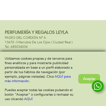
PERFUMERÍA Y REGALOS LEYLA
PASEO DEL CORDÓN Nº 4
13670 -
Villarrubia De Los Ojos
( Ciudad Real )
685034034
Utilizamos cookies propias y de terceros para
fines analíticos y para mostrarte publicidad
Información
Atención al cliente
personalizada en base a un perfil elaborado a
Aviso legal
Condiciones generales
partir de tus hábitos de navegación (por
Política de privacidad
Envío y devolución
ejemplo, páginas visitadas). Clica
AQUÍ para
Aceptar
Política de cookies
Contacto
más información
.
Formas de pago
Puedes aceptar todas las cookies pulsando el
botón “Aceptar” o configurarlas o rechazar su
uso clicando
AQUÍ
Filtrar
Borrar filtro